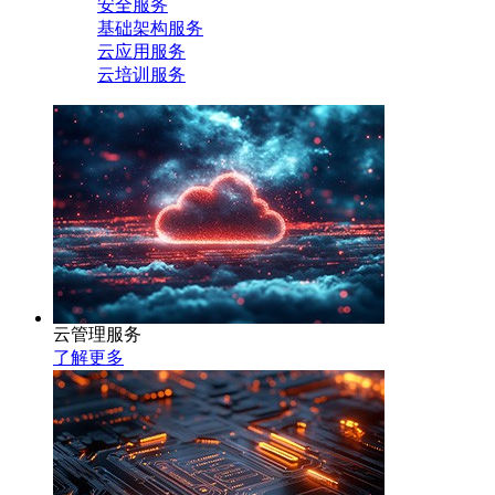
安全服务
基础架构服务
云应用服务
云培训服务
云管理服务
了解更多