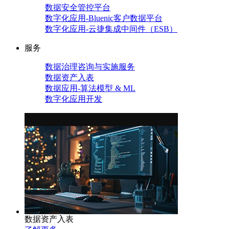
数据安全管控平台
数字化应用-Bluenic客户数据平台
数字化应用-云捷集成中间件（ESB）
服务
数据治理咨询与实施服务
数据资产入表
数据应用-算法模型 & ML
数字化应用开发
数据资产入表