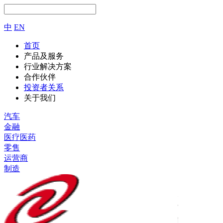
中
EN
首页
产品及服务
行业解决方案
合作伙伴
投资者关系
关于我们
汽车
金融
医疗医药
零售
运营商
制造